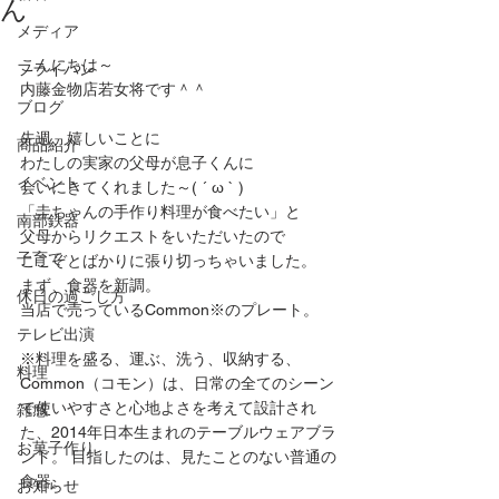
ん
メディア
こんにちは～
フライパン
内藤金物店若女将です＾＾
ブログ
先週、嬉しいことに
商品紹介
わたしの実家の父母が息子くんに
イベント
会いにきてくれました～( ´ ω ` )
「圭ちゃんの手作り料理が食べたい」と
南部鉄器
父母からリクエストをいただいたので
子育て
ここぞとばかりに張り切っちゃいました。
まず、食器を新調。
休日の過ごし方
当店で売っているCommon※のプレート。
テレビ出演
※料理を盛る、運ぶ、洗う、収納する、
料理
Common（コモン）は、日常の全てのシーン
で使いやすさと心地よさを考えて設計され
雑感
た、2014年日本生まれのテーブルウェアブラ
お菓子作り
ンド。 目指したのは、見たことのない普通の
食器。
お知らせ