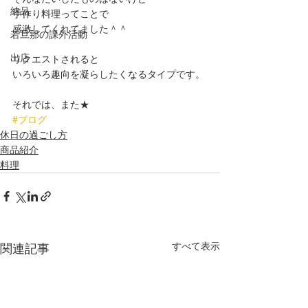
納品
手作り料理ってことで
感激してくれてました＾＾
若旦那の課外活動
出店
リクエストされると
いろいろ趣向を凝らしたくなるタイプです。
それでは、また★
#ブログ
休日の過ごし方
商品紹介
料理
すべて表示
関連記事