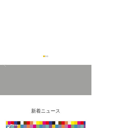
木曽さわらの飯台(寿司桶)
災害の備えに。
を取り扱っています
クや養生テープ
新着ニュース
っております。