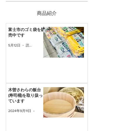
​商品紹介
富士市のゴミ袋を販
売中です
5月12日
読了時間: 1分
木曽さわらの飯台
(寿司桶)を取り扱っ
ています
2024年9月11日
読了時間: 1分