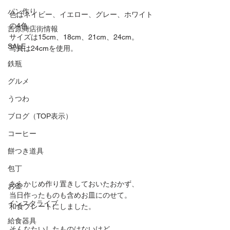
パン作り
色はネイビー、イエロー、グレー、ホワイト
の4色。
吉原商店街情報
サイズは15cm、18cm、21cm、24cm。
SALE
写真は24cmを使用。
鉄瓶
グルメ
うつわ
ブログ（TOP表示）
コーヒー
餅つき道具
包丁
あらかじめ作り置きしておいたおかず、
お釜
当日作ったものも含めお皿にのせて。
インスタライブ
和食プレートにしました。
給食器具
そんなたいしたものはないけど