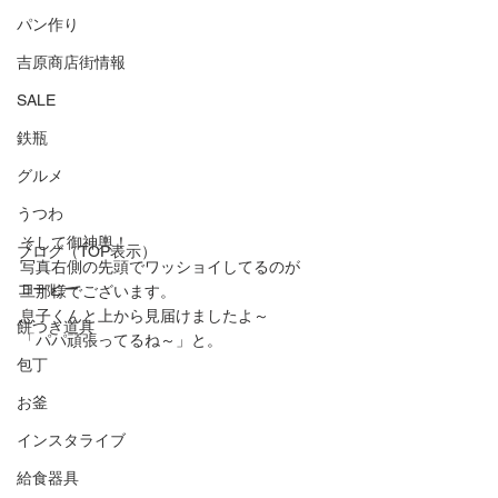
パン作り
吉原商店街情報
SALE
鉄瓶
グルメ
うつわ
そして御神輿！
ブログ（TOP表示）
写真右側の先頭でワッショイしてるのが
コーヒー
旦那様でございます。
息子くんと上から見届けましたよ～
餅つき道具
「パパ頑張ってるね～」と。
包丁
お釜
インスタライブ
給食器具