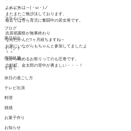
こんにちは～(・ω・)ノ
メディア
またまたご無沙汰しております、
フライパン
最近では専ら育児に奮闘中の若女将です。
ブログ
吉原祇園祭が無事終わり
商品紹介
なんだかんだ1ヶ月経ちますね～
お家にいながらもちゃんと参加してましたよ
イベント
＾＾
南部鉄器
上から眺めるお祭りってのも圧巻です。
六軒町、金太郎の背中が勇ましい・・・！
子育て
休日の過ごし方
テレビ出演
料理
雑感
お菓子作り
お知らせ