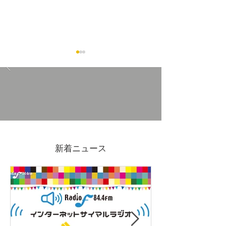
11/30(日)吉原アーケード
11/1(土)2(日)FE
マーケットVol.3開催
de FRUE2025
新着ニュース