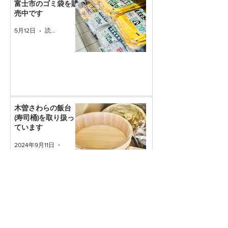
富士市のゴミ袋を販
売中です
5月12日
読了時間: 1分
木曽さわらの飯台
(寿司桶)を取り扱っ
ています
2024年9月11日
読了時間: 1分
災害の備えに。ポリ
タンクや養生テープ