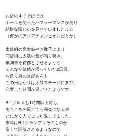
お店のすぐそばでは
ボールを使ったパフォーマンスがあり
結構な賑わいを見せていましたよ☆
（何かのアジアチャンピオンだとか）
太鼓組の宮太鼓やお囃子により
商店街に太鼓の音が鳴り響き、
祇園祭を彷彿とさせるような
そんな空気感が漂っていた2日目。
お祭り男の旦那さんも
この日ばかりは太鼓ステージに参加。
充実した時間が過ごせたようです。
B-1グルメも1時間以上待ち。
あちこちの屋台でも完売になる程
とにかく人でごった返してました。
来年はB-1グランプリそのものが
富士で開催されるようなので