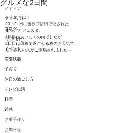
グルメな2日間
メディア
こんにちは！
フライパン
20・21日に吉原商店街で催された
ブログ
まるごとフェスタ。
1日目はあいにくの雨でしたが
商品紹介
2日目は薄着で過ごせる程のお天気で
イベント
たくさんの人がご来場されました～
南部鉄器
子育て
休日の過ごし方
テレビ出演
料理
雑感
お菓子作り
お知らせ