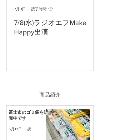
7月8日
読了時間: 1分
7/8(水)ラジオエフMake
Happy出演
​商品紹介
富士市のゴミ袋を販
売中です
5月12日
読了時間: 1分