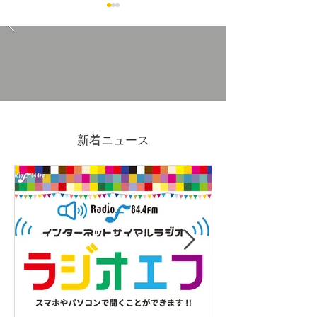
包丁を食器洗浄機にかけ
内藤金物店の隣
て良いのか問題
出店しませんか
新着ニュース
度 富士市チャ
ップ出店者募集