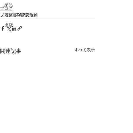
納品
ブログ
ブログ（TOP表示）
若旦那の課外活動
出店
すべて表示
関連記事