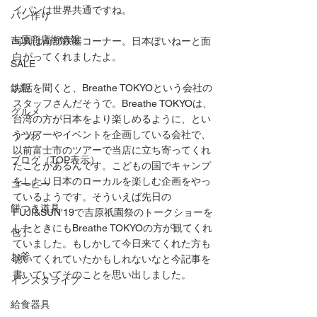
イパンは世界共通ですね。
パン作り
吉原商店街情報
写真は南部鉄器コーナー。日本ぽいねーと面
白がってくれましたよ。
SALE
鉄瓶
お話を聞くと、Breathe TOKYOという会社の
スタッフさんだそうで。Breathe TOKYOは、
グルメ
台湾の方が日本をより楽しめるように、とい
うツアーやイベントを企画している会社で、
うつわ
以前富士市のツアーで当店に立ち寄ってくれ
ブログ（TOP表示）
たことがあるんです。こどもの国でキャンプ
をしたり日本のローカルを楽しむ企画をやっ
コーヒー
ているようです。そういえば先日の
餅つき道具
FUJI&SUN'19で吉原祇園祭のトークショーを
したときにもBreathe TOKYOの方が観てくれ
包丁
ていました。もしかして今日来てくれた方も
お釜
聴いてくれていたかもしれないなと今記事を
書いていてそのことを思い出しました。
インスタライブ
給食器具