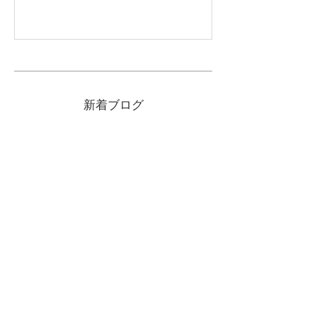
新着ブログ
グローバルの持ち手(柄)は衛生
的ってうそ？汚れ対策を知ろ
う。
2025年10月1日
包丁を食器洗浄機にかけて良い
のか問題
2025年7月22日