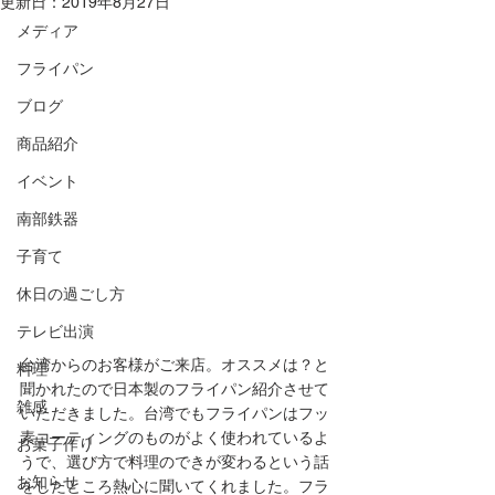
更新日：
2019年8月27日
メディア
フライパン
ブログ
商品紹介
イベント
南部鉄器
子育て
休日の過ごし方
テレビ出演
台湾からのお客様がご来店。オススメは？と
料理
聞かれたので日本製のフライパン紹介させて
雑感
いただきました。台湾でもフライパンはフッ
素コーティングのものがよく使われているよ
お菓子作り
うで、選び方で料理のできが変わるという話
お知らせ
をしたところ熱心に聞いてくれました。フラ